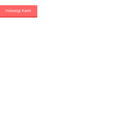
Dinilai
5.00
dari 5
Hubungi Kami