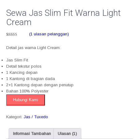
Sewa Jas Slim Fit Warna Light
Cream
(
1
ulasan pelanggan)
Peringkat
1
5.00
dari 5
Detail jas warna Light Cream:
berdasarkan
penilaian
pelanggan
Jas Slim Fit
Detail tekstur polos
1 Kancing depan
1 Kantong di bagian dada
2+1 Kantong depan dengan penutup
Bahan 100% Polyester
Hubungi Kami
Kategori:
Jas / Tuxedo
Informasi Tambahan
Ulasan (1)