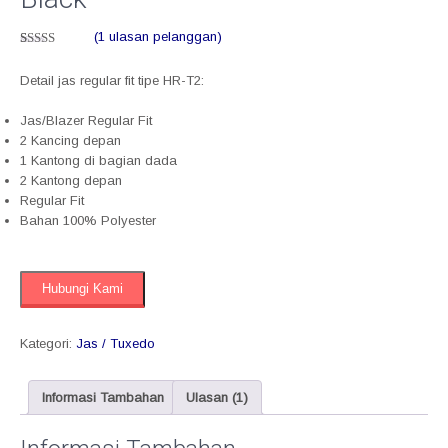
(
1
ulasan pelanggan)
Peringkat
1
5.00
dari 5
Detail jas regular fit tipe HR-T2:
berdasarkan
penilaian
pelanggan
Jas/Blazer Regular Fit
2 Kancing depan
1 Kantong di bagian dada
2 Kantong depan
Regular Fit
Bahan 100% Polyester
Hubungi Kami
Kategori:
Jas / Tuxedo
Informasi Tambahan
Ulasan (1)